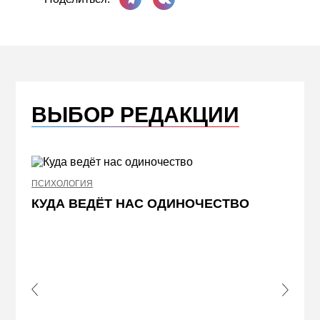
ВЫБОР РЕДАКЦИИ
ПСИХОЛОГИЯ
НЕДВИ
КУДА ВЕДЁТ НАС ОДИНОЧЕСТВО
ЖЕЛ
КВА
ПРИ
s Slide
Next S