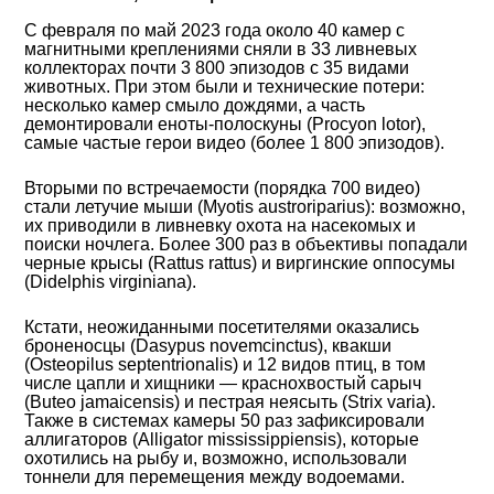
С февраля по май 2023 года около 40 камер с
магнитными креплениями сняли в 33 ливневых
коллекторах почти 3 800 эпизодов с 35 видами
животных. При этом были и технические потери:
несколько камер смыло дождями, а часть
демонтировали еноты-полоскуны (Procyon lotor),
самые частые герои видео (более 1 800 эпизодов).
Вторыми по встречаемости (порядка 700 видео)
стали летучие мыши (Myotis austroriparius): возможно,
их приводили в ливневку охота на насекомых и
поиски ночлега. Более 300 раз в объективы попадали
черные крысы (Rattus rattus) и виргинские оппосумы
(Didelphis virginiana).
Кстати, неожиданными посетителями оказались
броненосцы (Dasypus novemcinctus), квакши
(Osteopilus septentrionalis) и 12 видов птиц, в том
числе цапли и хищники — краснохвостый сарыч
(Buteo jamaicensis) и пестрая неясыть (Strix varia).
Также в системах камеры 50 раз зафиксировали
аллигаторов (Alligator mississippiensis), которые
охотились на рыбу и, возможно, использовали
тоннели для перемещения между водоемами.