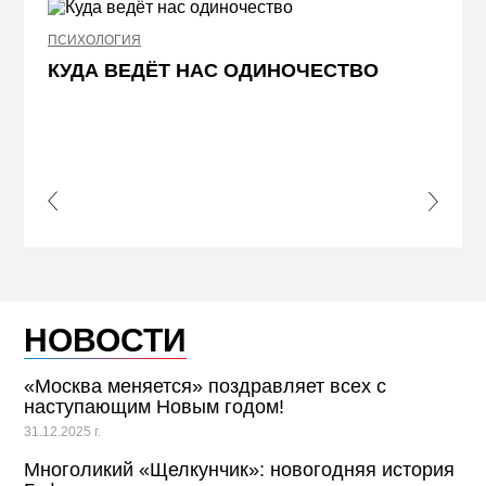
ПСИХОЛОГИЯ
НЕДВИ
КУДА ВЕДЁТ НАС ОДИНОЧЕСТВО
ЖЕЛ
КВА
ПРИ
s Slide
Next S
НОВОСТИ
«Москва меняется» поздравляет всех с
наступающим Новым годом!
31.12.2025 г.
Многоликий «Щелкунчик»: новогодняя история