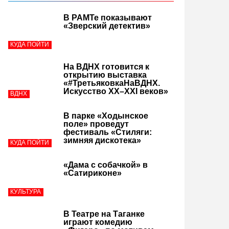
В РАМТе показывают
«Зверский детектив»
КУДА ПОЙТИ
На ВДНХ готовится к
открытию выставка
«#ТретьяковкаНаВДНХ.
Искусство XX–XXI веков»
ВДНХ
В парке «Ходынское
поле» проведут
фестиваль «Стиляги:
зимняя дискотека»
КУДА ПОЙТИ
«Дама с собачкой» в
«Сатириконе»
КУЛЬТУРА
В Театре на Таганке
играют комедию