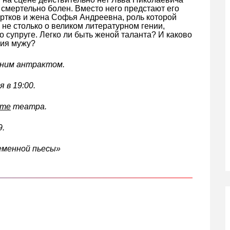
 смертельно болен. Вместо него предстают его
Чертков и жена Софья Андреевна, роль которой
 не столько о великом литературном гении,
о супруге. Легко ли быть женой таланта? И каково
ния мужу?
дним антрактом.
 в 19:00.
йте
театра.
9.
еменной пьесы»
кте