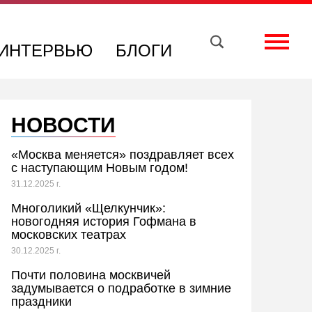
Вконтакте
Телеграм
Toggle
ИНТЕРВЬЮ
БЛОГИ
НОВОСТИ
«Москва меняется» поздравляет всех
с наступающим Новым годом!
31.12.2025 г.
Многоликий «Щелкунчик»:
новогодняя история Гофмана в
московских театрах
30.12.2025 г.
Почти половина москвичей
задумывается о подработке в зимние
праздники