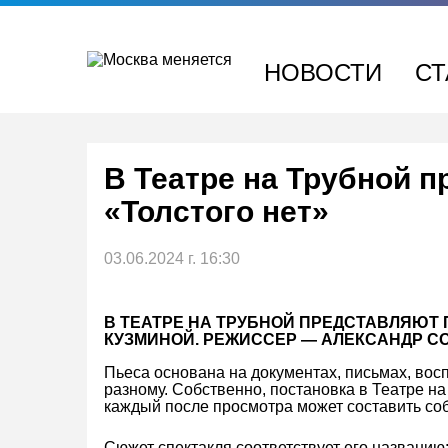
Перейти
к
содержимому
НОВОСТИ
СТ
В Театре на Трубной 
«Толстого нет»
03.06.2024 г. 16:30
В ТЕАТРЕ НА ТРУБНОЙ ПРЕДСТАВЛЯЮТ 
КУЗМИНОЙ. РЕЖИССЕР — АЛЕКСАНДР С
Пьеса основана на документах, письмах, вос
разному. Собственно, постановка в Театре на
каждый после просмотра может составить со
Сюжет спектакля соответствует его названию