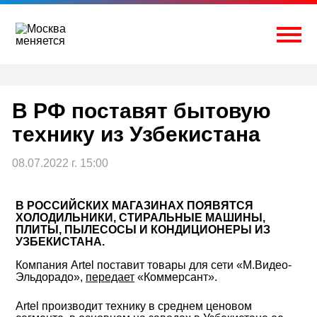
Перейти
к
содержимому
Togg
В РФ поставят бытовую
технику из Узбекистана
08.07.2022 г. 15:00
В РОССИЙСКИХ МАГАЗИНАХ ПОЯВЯТСЯ
ХОЛОДИЛЬНИКИ, СТИРАЛЬНЫЕ МАШИНЫ,
ПЛИТЫ, ПЫЛЕСОСЫ И КОНДИЦИОНЕРЫ ИЗ
УЗБЕКИСТАНА.
Компания Artel поставит товары для сети «М.Видео-
Эльдорадо»,
передает
«Коммерсант».
Artel производит технику в среднем ценовом