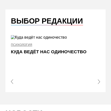
ВЫБОР РЕДАКЦИИ
ПСИХОЛОГИЯ
НЕДВИ
КУДА ВЕДЁТ НАС ОДИНОЧЕСТВО
ЖЕЛ
КВА
ПРИ
s Slide
Next S