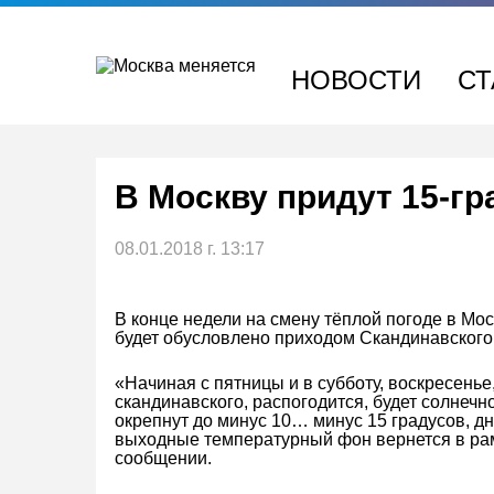
Перейти
к
содержимому
НОВОСТИ
СТ
В Москву придут 15-г
08.01.2018 г. 13:17
В конце недели на смену тёплой погоде в Мо
будет обусловлено приходом Скандинавского
«Начиная с пятницы и в субботу, воскресенье
скандинавского, распогодится, будет солнечн
окрепнут до минус 10… минус 15 градусов, д
выходные температурный фон вернется в рам
сообщении.