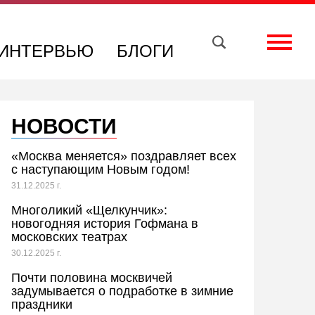
Вконтакте
Телеграм
Toggle
ИНТЕРВЬЮ
БЛОГИ
НОВОСТИ
«Москва меняется» поздравляет всех
с наступающим Новым годом!
31.12.2025 г.
Многоликий «Щелкунчик»:
новогодняя история Гофмана в
московских театрах
30.12.2025 г.
Почти половина москвичей
задумывается о подработке в зимние
праздники