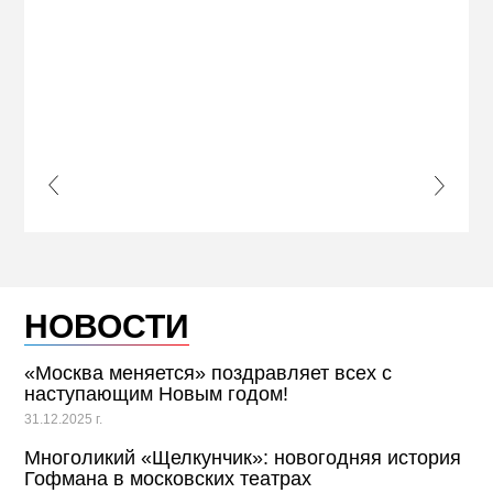
s Slide
Next S
НОВОСТИ
«Москва меняется» поздравляет всех с
наступающим Новым годом!
31.12.2025 г.
Многоликий «Щелкунчик»: новогодняя история
Гофмана в московских театрах