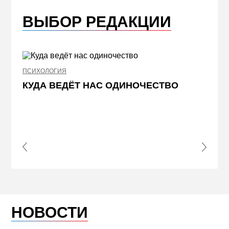
ВЫБОР РЕДАКЦИИ
ПСИХОЛОГИЯ
НЕДВИ
КУДА ВЕДЁТ НАС ОДИНОЧЕСТВО
ЖЕЛ
КВА
ПРИ
s Slide
Next S
НОВОСТИ