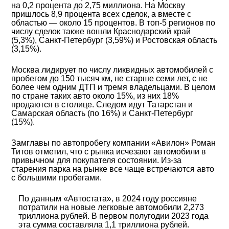
на 0,2 процента до 2,75 миллиона. На Москву
пришлось 8,9 процента всех сделок, а вместе с
областью — около 15 процентов. В топ-5 регионов по
числу сделок также вошли Краснодарский край
(5,3%), Санкт-Петербург (3,59%) и Ростовская область
(3,15%).
Москва лидирует по числу ликвидных автомобилей с
пробегом до 150 тысяч км, не старше семи лет, с не
более чем одним ДТП и тремя владельцами. В целом
по стране таких авто около 15%, из них 18%
продаются в столице. Следом идут Татарстан и
Самарская область (по 16%) и Санкт-Петербург
(15%).
Замглавы по автопробегу компании «Авилон» Роман
Титов отметил, что с рынка исчезают автомобили в
привычном для покупателя состоянии. Из-за
старения парка на рынке все чаще встречаются авто
с большими пробегами.
По данным
«
Автостата
»
, в 2024 году россияне
потратили на новые легковые автомобили 2,273
триллиона рублей. В первом полугодии 2023 года
эта сумма составляла 1,1 триллиона рублей.