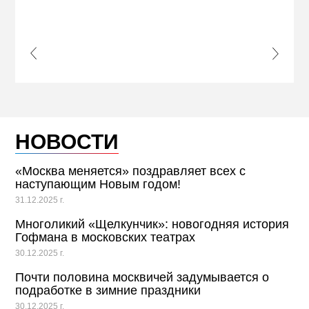
ПРИ
s Slide
Next S
НОВОСТИ
«Москва меняется» поздравляет всех с
наступающим Новым годом!
31.12.2025 г.
Многоликий «Щелкунчик»: новогодняя история
Гофмана в московских театрах
30.12.2025 г.
Почти половина москвичей задумывается о
подработке в зимние праздники
30.12.2025 г.