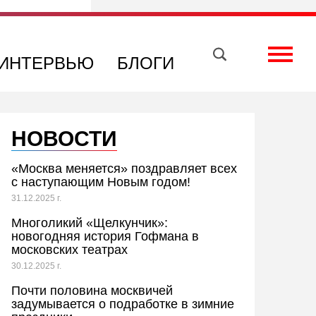
Вконтакте
Телеграм
Toggle
ИНТЕРВЬЮ
БЛОГИ
НОВОСТИ
«Москва меняется» поздравляет всех
с наступающим Новым годом!
31.12.2025 г.
Многоликий «Щелкунчик»:
новогодняя история Гофмана в
московских театрах
30.12.2025 г.
Почти половина москвичей
задумывается о подработке в зимние