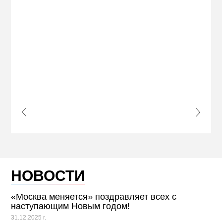
НЕДВИ
ЖЕЛ
КВА
ПРИ
s Slide
Next S
НОВОСТИ
«Москва меняется» поздравляет всех с
наступающим Новым годом!
31.12.2025 г.