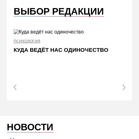
ВЫБОР РЕДАКЦИИ
ПСИХОЛОГИЯ
НЕДВИ
КУДА ВЕДЁТ НАС ОДИНОЧЕСТВО
ЖЕЛ
КВА
ПРИ
s Slide
Next S
НОВОСТИ