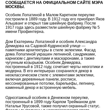
СООБЩАЕТСЯ НА ОФИЦИАЛЬНОМ САЙТЕ МЭРА
МОСКВЫ.
Особняк Лопатиной в Малом Каретном переулке
построили в 1889 году. В 1912 году его приобрел Яков
Альшванг и открыл там швейную фабрику. После
1917 года здесь разместили швейную фабрику № 5
имени Профинтерна.
Дом Екатерины Лопатиной и особняк Александра
Демидова на Садовой-Кудринской улице
—
памятники архитектуры в стиле эклектики. Фасад
дома Лопатиной украшен лепниной, сандриками,
карнизом с дентикулами и маскаронами, а также
чугунным козырьком. Особняк Демидова,
построенный в 1912 году, сочетает черты неоготики и
модерна. В его интерьерах сохранился декор в
неоклассическом стиле с элементами эклектики,
включая деревянные панели, росписи,
кессонированные потолки, барельефы, лепнину,
каменный декор и встроенную мебель.
Одноэтажный особняк в Денежном переулке,
построенный в 1899 году Карлом Трейманом для
Натальи Урусовой, также получил охранный статус.