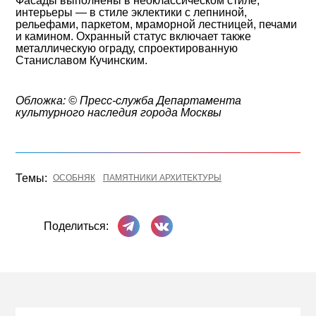
Фасады выполнены в неоклассическом стиле,
интерьеры
—
в стиле эклектики с лепниной,
рельефами, паркетом, мраморной лестницей, печами
и камином. Охранный статус включает также
металлическую ограду, спроектированную
Станиславом Кучинским.
Обложка: © Пресс-служба Департамента
культурного наследия города Москвы
Темы:
ОСОБНЯК
ПАМЯТНИКИ АРХИТЕКТУРЫ
Поделиться в Телеграме
Поделиться ВКонтакте
Поделиться: