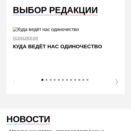
ВЫБОР РЕДАКЦИИ
ПСИХОЛОГИЯ
НЕДВИ
КУДА ВЕДЁТ НАС ОДИНОЧЕСТВО
ЖЕЛ
КВА
ПРИ
s Slide
Next S
НОВОСТИ