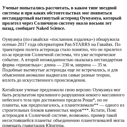
Ученые попытались рассчитать, в каком типе звездной
системы и при каких обстоятельствах мог появиться
нестандартный вытянутый астероид Оумуамуа, который
пролетел через Солнечную систему около восьми лет
назад, сообщает Naked Science.
Оумуамуа (по-гавайски «посланник издалека») обнаружила
осенью 2017 года обсерватория Pan-STARRS на Гавайях. По
траектории полета астероида стало понятно, что он прилетел
из-за пределов Солнечной системы, что уже историческое
событие. А второй неожиданностью оказалась нестандартная
форма «пришельца»: длина — 230 м, ширина — 35 м.
Подобные вытянутые астероиды еще не встречались, и для
объяснения аномалии выдвигали самые разные теории,
вплоть до искусственного происхождения.
Китайские ученые предложили свою версию: Оумуамуа мог
быть результатом приливного разрушения некоего массивного
небесного тела при достижении предела Роша*, но не
планеты, как предполагалось, а планетезимали** — одного из
строительных блоков каменистых миров***. Кстати, Пояс
астероидов в Солнечной системе, возможно, пример такой
несостоявшейся планеты: объединению планетезималей могла
помешать гравитация Юпитера.