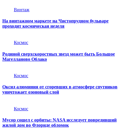
Винтаж
На винтажном маркете на Чистопрудном бульваре
проходит космическая неделя
Космос
Родиной сверхскоростных звезд может быть Большое
Магелланово Облако
Космос
Оксид алюминия от сгоревших в атмосфере спутников
уничтожает озоновый слой
Космос
Мусор сошел с орбиты: NASA исследует повредивший
жилой дом во Флориде обломок