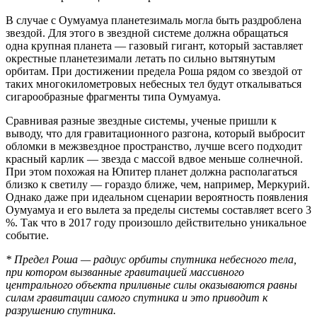
В случае с Оумуамуа планетезималь могла быть раздроблена
звездой. Для этого в звездной системе должна обращаться
одна крупная планета — газовый гигант, который заставляет
окрестные планетезимали летать по сильно вытянутым
орбитам. При достижении предела Роша рядом со звездой от
таких многокилометровых небесных тел будут откалываться
сигарообразные фрагменты типа Оумуамуа.
Сравнивая разные звездные системы, ученые пришли к
выводу, что для гравитационного разгона, который выбросит
обломки в межзвездное пространство, лучше всего подходит
красный карлик — звезда с массой вдвое меньше солнечной.
При этом похожая на Юпитер планет должна располагаться
близко к светилу — гораздо ближе, чем, например, Меркурий.
Однако даже при идеальном сценарии вероятность появления
Оумуамуа и его вылета за пределы системы составляет всего 3
%. Так что в 2017 году произошло действительно уникальное
событие.
* Предел Роша — радиус орбиты спутника небесного тела,
при котором вызванные гравитацией массивного
центрального объекта приливные силы оказываются равны
силам гравитации самого спутника и это приводит к
разрушению спутника.