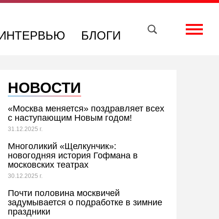
Вконтакте
Телеграм
Toggle
ИНТЕРВЬЮ
БЛОГИ
НОВОСТИ
«Москва меняется» поздравляет всех
с наступающим Новым годом!
31.12.2025 г.
Многоликий «Щелкунчик»:
новогодняя история Гофмана в
московских театрах
30.12.2025 г.
Почти половина москвичей
задумывается о подработке в зимние
праздники