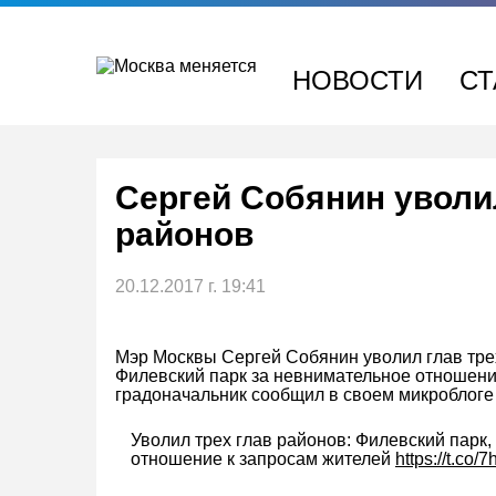
Перейти
к
содержимому
НОВОСТИ
СТ
Сергей Собянин уволи
районов
20.12.2017 г. 19:41
Мэр Москвы Сергей Собянин уволил глав тре
Филевский парк за невнимательное отношени
градоначальник сообщил в своем микроблоге T
Уволил трех глав районов: Филевский парк
отношение к запросам жителей
https://t.co