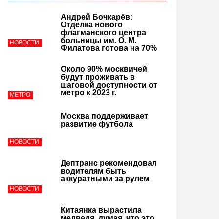
Андрей Бочкарёв:
Отделка нового
флагманского центра
больницы им. О. М.
НОВОСТИ
Филатова готова на 70%
Около 90% москвичей
будут проживать в
шаговой доступности от
метро к 2023 г.
МЕТРО
Москва поддерживает
развитие футбола
НОВОСТИ
Дептранс рекомендовал
водителям быть
аккуратными за рулем
НОВОСТИ
Китаянка вырастила
медведя, думая, что это