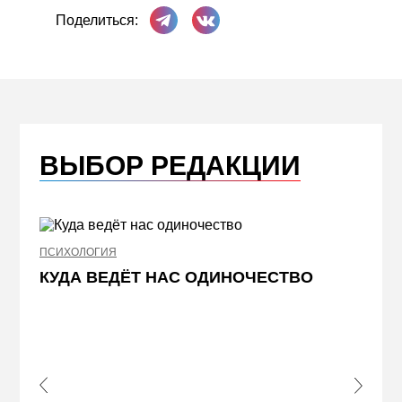
Поделиться в Телеграме
Поделиться ВКонтакте
Поделиться:
ВЫБОР РЕДАКЦИИ
ПСИХОЛОГИЯ
НЕДВИ
КУДА ВЕДЁТ НАС ОДИНОЧЕСТВО
ЖЕЛ
КВА
ПРИ
s Slide
Next S