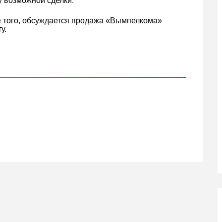
у возможной сделки.
е того, обсуждается продажа «Вымпелкома»
у.
кте