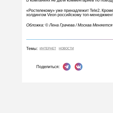
В компаниях не дали комментариев по повод
«Ростелекому» уже принадлежит Tele2. Кром
холдингом Veon российскому топ-менеджмент
Обложка: © Лена Грачева / Москва Меняется
Темы:
ИНТЕРНЕТ
НОВОСТИ
Поделиться в Телеграме
Поделиться ВКонта
Поделиться: