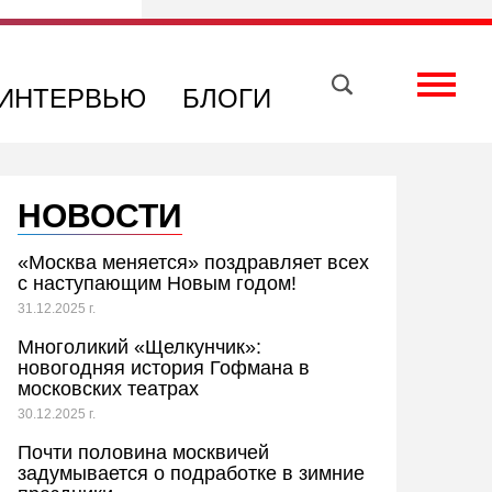
Вконтакте
Телеграм
Toggle
ИНТЕРВЬЮ
БЛОГИ
НОВОСТИ
«Москва меняется» поздравляет всех
с наступающим Новым годом!
31.12.2025 г.
Многоликий «Щелкунчик»:
новогодняя история Гофмана в
московских театрах
30.12.2025 г.
Почти половина москвичей
задумывается о подработке в зимние