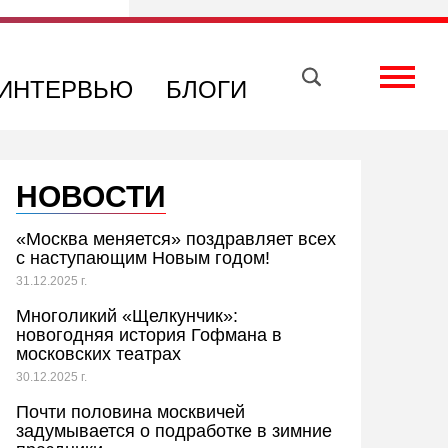
Вконтакте
Телеграм
Toggle
ИНТЕРВЬЮ
БЛОГИ
НОВОСТИ
«Москва меняется» поздравляет всех
с наступающим Новым годом!
31.12.2025 г.
Многоликий «Щелкунчик»:
новогодняя история Гофмана в
московских театрах
30.12.2025 г.
Почти половина москвичей
задумывается о подработке в зимние