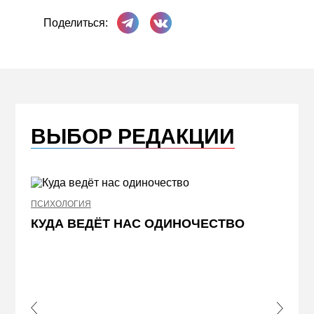
Поделиться в Телеграме
Поделиться ВКонтакте
Поделиться:
ВЫБОР РЕДАКЦИИ
ПСИХОЛОГИЯ
НЕДВИ
КУДА ВЕДЁТ НАС ОДИНОЧЕСТВО
ЖЕЛ
КВА
ПРИ
s Slide
Next S