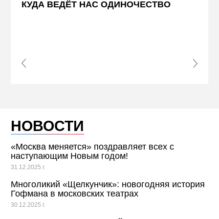
КУДА ВЕДЁТ НАС ОДИНОЧЕСТВО
ЖЕЛ
КВА
ПРИ
s Slide
Next S
НОВОСТИ
«Москва меняется» поздравляет всех с
наступающим Новым годом!
31.12.2025 г.
Многоликий «Щелкунчик»: новогодняя история
Гофмана в московских театрах
30.12.2025 г.