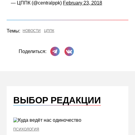
— ЦППК (@centralppk)
February 23, 2018
Темы:
НОВОСТИ
ЦППК
Поделиться в Телеграме
Поделиться ВКонтакте
Поделиться:
ВЫБОР РЕДАКЦИИ
ПСИХОЛОГИЯ
НЕДВИ