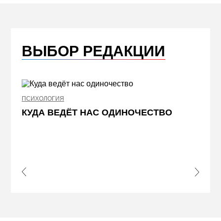
ВЫБОР РЕДАКЦИИ
ПСИХОЛОГИЯ
НЕДВИ
КУДА ВЕДЁТ НАС ОДИНОЧЕСТВО
ЖЕЛ
КВА
ПРИ
s Slide
Next S