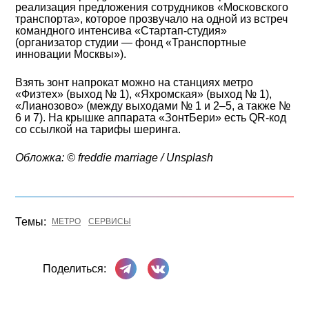
реализация предложения сотрудников «Московского
транспорта», которое прозвучало на одной из встреч
командного интенсива «Стартап-студия»
(организатор студии — фонд «Транспортные
инновации Москвы»).
Взять зонт напрокат можно на станциях метро
«Физтех» (выход № 1), «Яхромская» (выход № 1),
«Лианозово» (между выходами № 1 и 2–5, а также №
6 и 7). На крышке аппарата «ЗонтБери» есть QR-код
со ссылкой на тарифы шеринга.
Обложка: © freddie marriage / Unsplash
Темы:
МЕТРО
СЕРВИСЫ
Поделиться в Телеграме
Поделиться ВКонтакте
Поделиться: