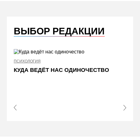
ВЫБОР РЕДАКЦИИ
ПСИХОЛОГИЯ
НЕДВИ
КУДА ВЕДЁТ НАС ОДИНОЧЕСТВО
ЖЕЛ
КВА
ПРИ
s Slide
Next S