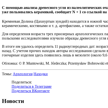
С помощью анализа древесного угля из палеолитических оч
уже пользовались керамикой, сообщает N + 1 со ссылкой на 
Кремневая Долина (Цахиуртын хундий) находится в южной част
керамическими, костяными и т. д. артефактами, а также остатк
Для определения возраста трех приозерных археологических 
польскими исследователями изучили образцы древесного угля и
В итоге им удалось определить 11 радиоуглеродных дат: возраст 
назад. С учетом прочих находок авторы исследования сделали в
гончарные изделия здесь появились лишь в мезолите (около 9,6 т
Обложка: © P. Muntowski, M. Jórdeczka; Przemysław Bobrowski et 
Темы:
Археология
Находки
Поделиться:
Поделиться в Телеграме
Поделиться ВКонтакте
Новости