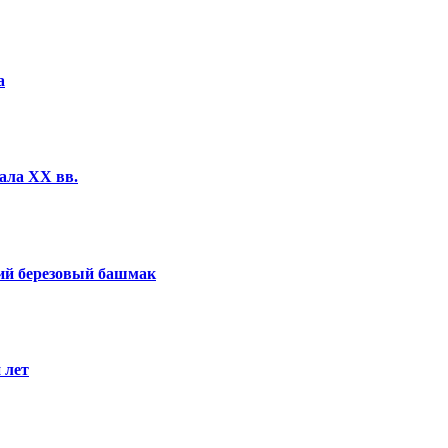
а
ала XX вв.
ний березовый башмак
 лет