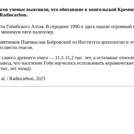
агов ученые выяснили, что обитавшие в монгольской Кремнев
Radiocarbon.
и Гобийского Алтая. В середине 1990-х здесь нашли огромный 
и минимум пяти палеоозер.
памятников Пшемыслав Бобровский из Института археологии и э
з шести очагов.
самого древнего очага — 11,3–11,2 тыс. лет, а остальные относят
ывод, что население Гоби научилось использовать керамические с
ыс. лет назад).
al. / Radiocarbon, 2025