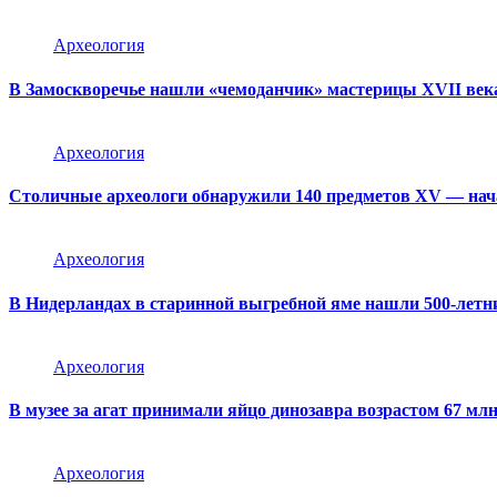
Археология
В Замоскворечье нашли «чемоданчик» мастерицы XVII век
Археология
Столичные археологи обнаружили 140 предметов XV — нач
Археология
В Нидерландах в старинной выгребной яме нашли 500-лет
Археология
В музее за агат принимали яйцо динозавра возрастом 67 млн
Археология