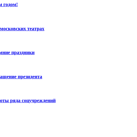
м годом!
московских театрах
имние праздники
ращение президента
боты ряда соцучреждений