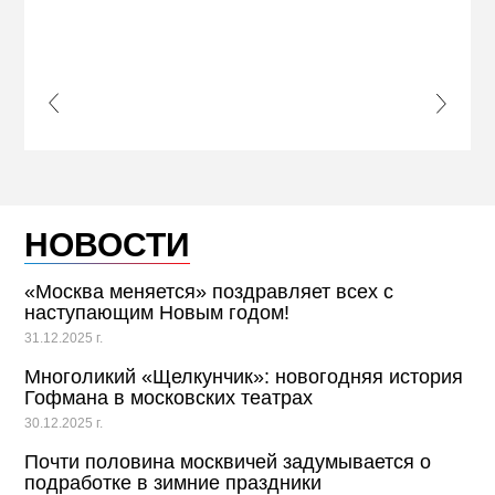
КВА
ПРИ
s Slide
Next S
НОВОСТИ
«Москва меняется» поздравляет всех с
наступающим Новым годом!
31.12.2025 г.
Многоликий «Щелкунчик»: новогодняя история
Гофмана в московских театрах
30.12.2025 г.
Почти половина москвичей задумывается о
подработке в зимние праздники