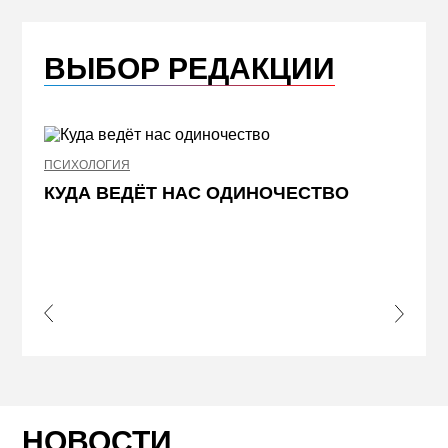
ВЫБОР РЕДАКЦИИ
ПСИХОЛОГИЯ
НЕДВИ
КУДА ВЕДЁТ НАС ОДИНОЧЕСТВО
ЖЕЛ
КВА
ПРИ
s Slide
Next S
НОВОСТИ