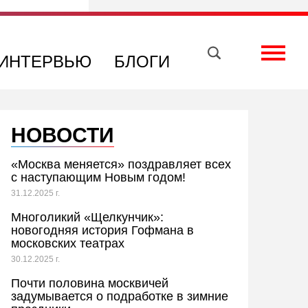
Вконтакте
Телеграм
Toggle
ИНТЕРВЬЮ
БЛОГИ
НОВОСТИ
«Москва меняется» поздравляет всех
с наступающим Новым годом!
31.12.2025 г.
Многоликий «Щелкунчик»:
новогодняя история Гофмана в
московских театрах
30.12.2025 г.
Почти половина москвичей
задумывается о подработке в зимние