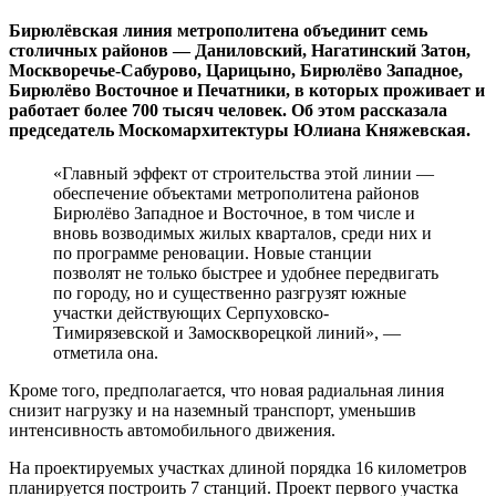
Бирюлёвская линия метрополитена объединит семь
столичных районов — Даниловский, Нагатинский Затон,
Москворечье-Сабурово, Царицыно, Бирюлёво Западное,
Бирюлёво Восточное и Печатники, в которых проживает и
работает более 700 тысяч человек. Об этом рассказала
председатель Москомархитектуры Юлиана Княжевская.
«Главный эффект от строительства этой линии —
обеспечение объектами метрополитена районов
Бирюлёво Западное и Восточное, в том числе и
вновь возводимых жилых кварталов, среди них и
по программе реновации. Новые станции
позволят не только быстрее и удобнее передвигать
по городу, но и существенно разгрузят южные
участки действующих Серпуховско-
Тимирязевской и Замоскворецкой линий», —
отметила она.
Кроме того, предполагается, что новая радиальная линия
снизит нагрузку и на наземный транспорт, уменьшив
интенсивность автомобильного движения.
На проектируемых участках длиной порядка 16 километров
планируется построить 7 станций. Проект первого участка