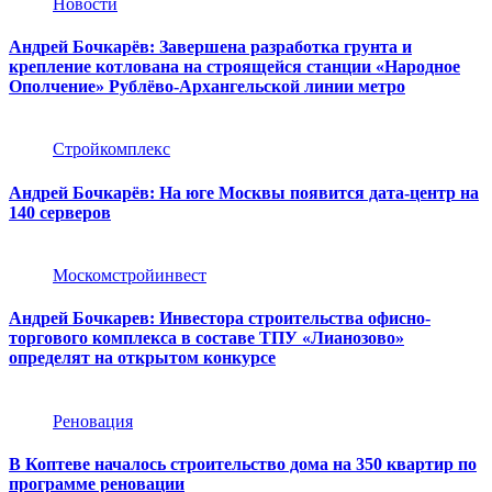
Новости
Андрей Бочкарёв: Завершена разработка грунта и
крепление котлована на строящейся станции «Народное
Ополчение» Рублёво-Архангельской линии метро
Стройкомплекс
Андрей Бочкарёв: На юге Москвы появится дата-центр на
140 серверов
Москомстройинвест
Андрей Бочкарев: Инвестора строительства офисно-
торгового комплекса в составе ТПУ «Лианозово»
определят на открытом конкурсе
Реновация
В Коптеве началось строительство дома на 350 квартир по
программе реновации