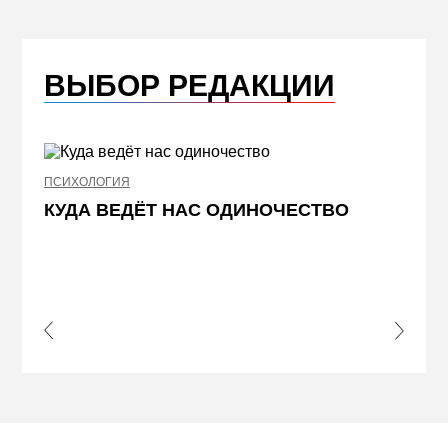
ВЫБОР РЕДАКЦИИ
ПСИХОЛОГИЯ
НЕДВИ
КУДА ВЕДЁТ НАС ОДИНОЧЕСТВО
ЖЕЛ
КВА
ПРИ
s Slide
Next S