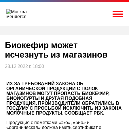
Перейти
к
содержимому
Togg
Биокефир может
исчезнуть из магазинов
28.12.2022 г. 18:00
ИЗ-ЗА ТРЕБОВАНИЙ ЗАКОНА ОБ
ОРГАНИЧЕСКОЙ ПРОДУКЦИИ С ПОЛОК
МАГАЗИНОВ МОГУТ ПРОПАСТЬ БИОКЕФИР,
БИОЙОГУРТЫ И ДРУГАЯ ПОДОБНАЯ
ПРОДУКЦИЯ. ПРОИЗВОДИТЕЛИ ОБРАТИЛИСЬ В
ГОСДУМУ С ПРОСЬБОЙ ИСКЛЮЧИТЬ ИЗ ЗАКОНА
МОЛОЧНЫЕ ПРОДУКТЫ,
СООБЩАЕ
Т РБК.
Продукция с пометками «эко», «био» и
«органическая» должна иметь сертификат о