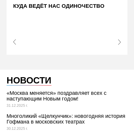
НЕДВИ
КУДА ВЕДЁТ НАС ОДИНОЧЕСТВО
ЖЕЛ
КВА
ПРИ
s Slide
Next S
НОВОСТИ
«Москва меняется» поздравляет всех с
наступающим Новым годом!
31.12.2025 г.
Многоликий «Щелкунчик»: новогодняя история
Гофмана в московских театрах
30.12.2025 г.