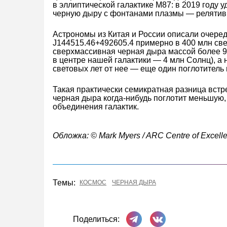
в эллиптической галактике М87: в 2019 году
черную дыру с фонтанами плазмы — релятиви
Астрономы из Китая и России описали очер
J144515.46+492605.4 примерно в 400 млн све
сверхмассивная черная дыра массой более 9
в центре нашей галактики — 4 млн Солнц), а 
световых лет от нее — еще один поглотитель
Такая практически семикратная разница встр
черная дыра когда-нибудь поглотит меньшую,
объединения галактик.
Обложка: © Mark Myers / ARC Centre of Excelle
Темы:
КОСМОС
ЧЕРНАЯ ДЫРА
Поделиться в Телеграме
Поделиться ВКонта
Поделиться: