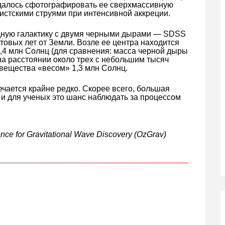
 удалось сфотографировать ее сверхмассивную
стскими струями при интенсивной аккреции.
едную галактику с двумя черными дырами — SDSS
товых лет от Земли. Возле ее центра находится
,4 млн Солнц (для сравнения: масса черной дыры
на расстоянии около трех с небольшим тысяч
 вещества «весом» 1,3 млн Солнц.
ечается крайне редко. Скорее всего, большая
 и для ученых это шанс наблюдать за процессом
nce for Gravitational Wave Discovery (OzGrav)
кте