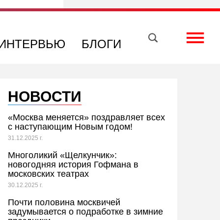
Вконтакте
Телеграм
Toggle
ИНТЕРВЬЮ
БЛОГИ
НОВОСТИ
«Москва меняется» поздравляет всех
с наступающим Новым годом!
31.12.2025 г.
Многоликий «Щелкунчик»:
новогодняя история Гофмана в
московских театрах
30.12.2025 г.
Почти половина москвичей
задумывается о подработке в зимние