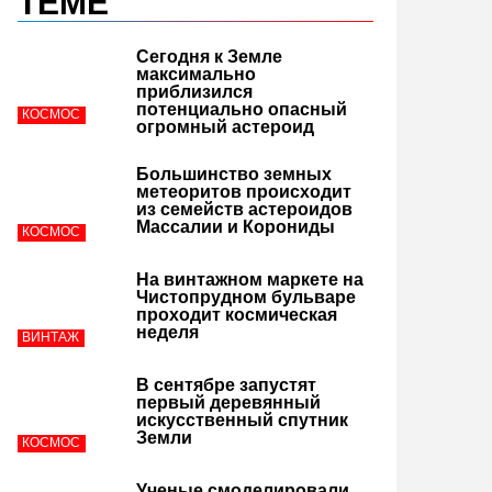
ТЕМЕ
Сегодня к Земле
максимально
приблизился
потенциально опасный
КОСМОС
огромный астероид
Большинство земных
метеоритов происходит
из семейств астероидов
Массалии и Корониды
КОСМОС
На винтажном маркете на
Чистопрудном бульваре
проходит космическая
неделя
ВИНТАЖ
В сентябре запустят
первый деревянный
искусственный спутник
Земли
КОСМОС
Ученые смоделировали