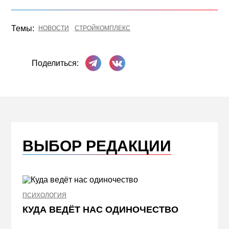
Темы:
НОВОСТИ
СТРОЙКОМПЛЕКС
Поделиться в Телеграме
Поделиться ВКонтакте
Поделиться:
ВЫБОР РЕДАКЦИИ
ПСИХОЛОГИЯ
НЕДВИ
КУДА ВЕДЁТ НАС ОДИНОЧЕСТВО
ЖЕЛ
КВА