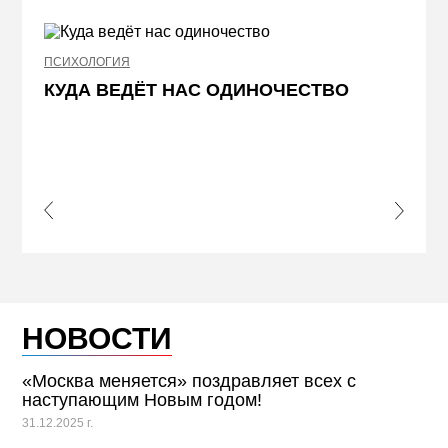
ПСИХОЛОГИЯ
НЕДВИ
КУДА ВЕДЁТ НАС ОДИНОЧЕСТВО
ЖЕЛ
КВА
ПРИ
s Slide
Next S
НОВОСТИ
«Москва меняется» поздравляет всех с
наступающим Новым годом!
31.12.2025 г.