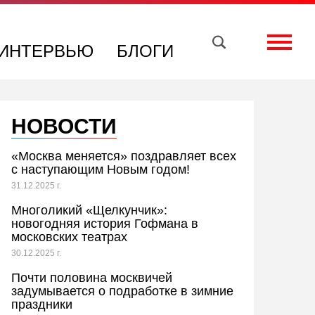
Вконтакте
Телеграм
Toggle
ИНТЕРВЬЮ
БЛОГИ
НОВОСТИ
«Москва меняется» поздравляет всех
с наступающим Новым годом!
31.12.2025 г.
Многоликий «Щелкунчик»:
новогодняя история Гофмана в
московских театрах
30.12.2025 г.
Почти половина москвичей
задумывается о подработке в зимние
праздники