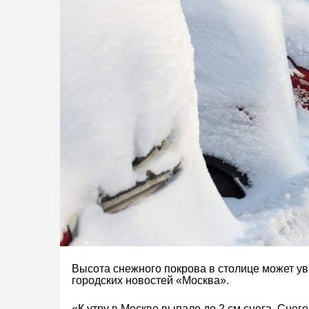
Высота снежного покрова в столице может ув
городских новостей «Москва».
«К утру в Москве выпало до 2 см снега. Снег