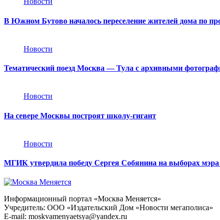
Новости
В Южном Бутово началось переселение жителей дома по пр
Новости
Тематический поезд Москва — Тула с архивными фотографи
Новости
На севере Москвы построят школу-гигант
Новости
МГИК утвердила победу Сергея Собянина на выборах мэра
Информационный портал «Москва Меняется»
Учредитель: ООО «Издательский Дом «Новости мегаполиса»
E-mail: moskvamenyaetsya@yandex.ru