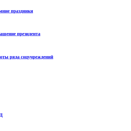
имние праздники
ращение президента
боты ряда соцучреждений
Д