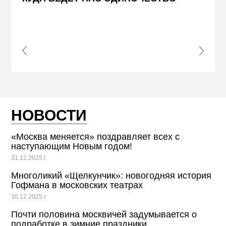
s Slide
Next S
НОВОСТИ
«Москва меняется» поздравляет всех с
наступающим Новым годом!
31.12.2025 г.
Многоликий «Щелкунчик»: новогодняя история
Гофмана в московских театрах
30.12.2025 г.
Почти половина москвичей задумывается о
подработке в зимние праздники