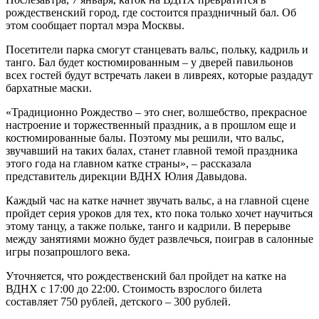
рождественский город, где состоится праздничный бал. Об
этом сообщает портал мэра Москвы.
Посетители парка смогут станцевать вальс, польку, кадриль и
танго. Бал будет костюмированным – у дверей павильонов
всех гостей будут встречать лакеи в ливреях, которые раздадут
бархатные маски.
«Традиционно Рождество – это снег, волшебство, прекрасное
настроение и торжественный праздник, а в прошлом еще и
костюмированные балы. Поэтому мы решили, что вальс,
звучавший на таких балах, станет главной темой праздника
этого года на главном катке страны», – рассказала
представитель дирекции ВДНХ Юлия Давыдова.
Каждый час на катке начнет звучать вальс, а на главной сцене
пройдет серия уроков для тех, кто пока только хочет научиться
этому танцу, а также польке, танго и кадрили. В перерыве
между занятиями можно будет развлечься, поиграв в салонные
игры позапрошлого века.
Уточняется, что рождественский бал пройдет на катке на
ВДНХ с 17:00 до 22:00. Стоимость взрослого билета
составляет 750 рублей, детского – 300 рублей.