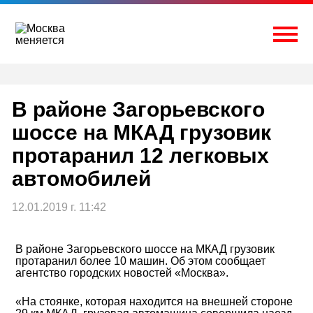
Перейти
к
содержимому
Togg
В районе Загорьевского
шоссе на МКАД грузовик
протаранил 12 легковых
автомобилей
12.01.2019 г. 11:42
В районе Загорьевского шоссе на МКАД грузовик
протаранил более 10 машин. Об этом сообщает
агентство городских новостей «Москва».
«На стоянке, которая находится на внешней стороне