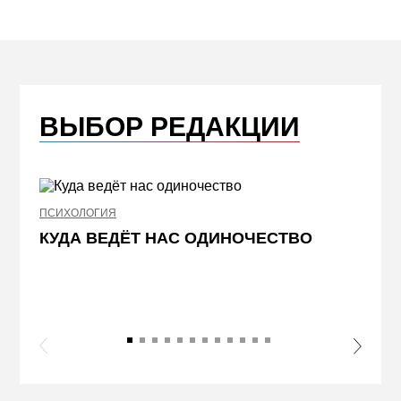
ВЫБОР РЕДАКЦИИ
ПСИХОЛОГИЯ
НЕДВИ
КУДА ВЕДЁТ НАС ОДИНОЧЕСТВО
ЖЕЛ
КВА
ПРИ
s Slide
Next S