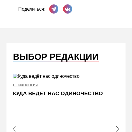
Поделиться в Телеграме
Поделиться ВКонтакте
Поделиться:
ВЫБОР РЕДАКЦИИ
ПСИХОЛОГИЯ
НЕДВИ
КУДА ВЕДЁТ НАС ОДИНОЧЕСТВО
ЖЕЛ
КВА
ПРИ
s Slide
Next S