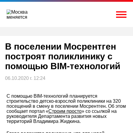
Перейти
к
содержимому
Togg
В поселении Мосрентген
построят поликлинику с
помощью BIM-технологий
06.10.2020 г. 12:24
С помощью BIM-технологий планируется
строительство детско-взрослой поликлиники на 320
посещений в смену в поселении Мосрентген. Об этом
сообщает портал «
Строим просто
» со ссылкой на
руководителя Департамента развития новых
территорий Владимира Жидкина.