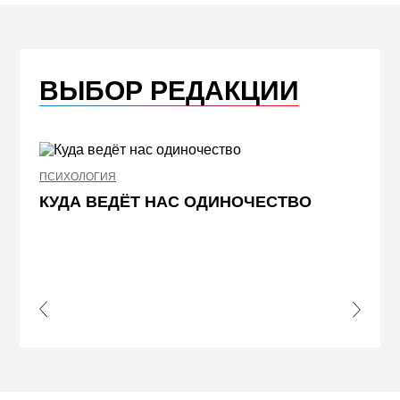
ВЫБОР РЕДАКЦИИ
ПСИХОЛОГИЯ
НЕДВИ
КУДА ВЕДЁТ НАС ОДИНОЧЕСТВО
ЖЕЛ
КВА
ПРИ
s Slide
Next S