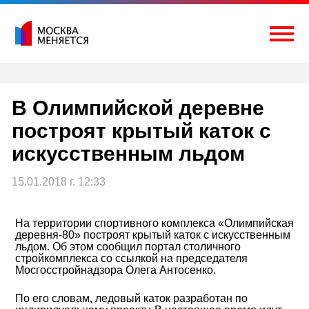
Перейти
к
содержимому
Togg
В Олимпийской деревне
построят крытый каток с
искусственным льдом
15.01.2018 г. 12:33
На территории спортивного комплекса «Олимпийская
деревня-80» построят крытый каток с искусственным
льдом. Об этом сообщил портал столичного
стройкомплекса со ссылкой на председателя
Мосгосстройнадзора Олега Антосенко.
По его словам, ледовый каток разработан по