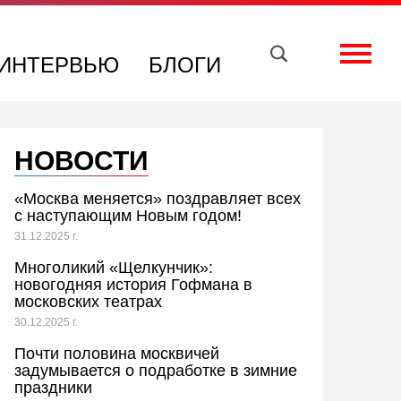
Вконтакте
Телеграм
Toggle
ИНТЕРВЬЮ
БЛОГИ
НОВОСТИ
«Москва меняется» поздравляет всех
с наступающим Новым годом!
31.12.2025 г.
Многоликий «Щелкунчик»:
новогодняя история Гофмана в
московских театрах
30.12.2025 г.
Почти половина москвичей
задумывается о подработке в зимние
праздники