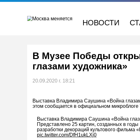
Перейти
к
содержимому
НОВОСТИ
СТ
В Музее Победы откр
глазами художника»
20.09.2020 г. 18:21
Выставка Владимира Саушина «Война глазам
этом сообщается в официальном микроблоге 
Выставка Владимира Саушина «Война глаз
Представлено 25 картин, созданных в годы
разработки декораций культового фильма «
pic.twitter.com/DfH1ukLXj0