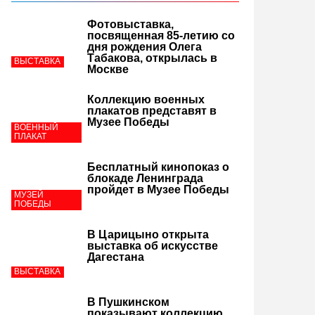
Фотовыставка,
посвященная 85-летию со
дня рождения Олега
Табакова, открылась в
ВЫСТАВКА
Москве
Коллекцию военных
плакатов представят в
Музее Победы
ВОЕННЫЙ
ПЛАКАТ
Бесплатный кинопоказ о
блокаде Ленинграда
пройдет в Музее Победы
МУЗЕЙ
ПОБЕДЫ
В Царицыно открыта
выставка об искусстве
Дагестана
ВЫСТАВКА
В Пушкинском
показывают коллекцию