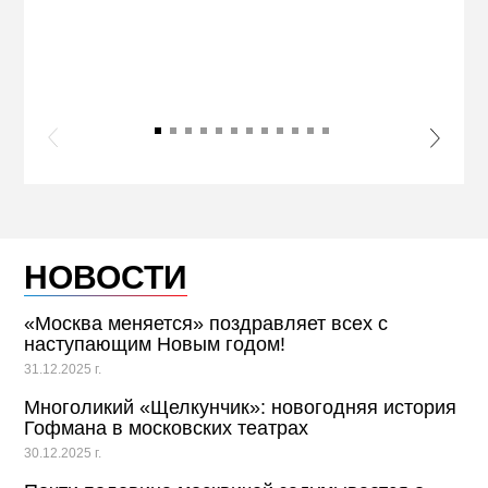
ЖЕЛ
КВА
ПРИ
s Slide
Next S
НОВОСТИ
«Москва меняется» поздравляет всех с
наступающим Новым годом!
31.12.2025 г.
Многоликий «Щелкунчик»: новогодняя история
Гофмана в московских театрах
30.12.2025 г.