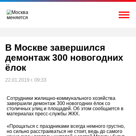
Перейти
к
содержимому
Togg
В Москве завершился
демонтаж 300 новогодних
ёлок
22.01.2019 г. 09:33
Сотрудники жилищно-коммунального хозяйства
завершили демонтаж 300 новогодних ёлок со
столичных улиц и площадей. Об этом сообщается в
материалах пресс-службы ЖКХ.
«Прощаться с праздниками всегда немного грустно,
но сильно расстраиваться не стоит, ведь до самого