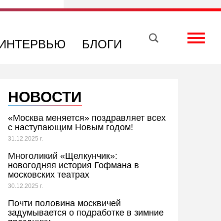
Вконтакте
Телеграм
Toggle
ИНТЕРВЬЮ
БЛОГИ
НОВОСТИ
«Москва меняется» поздравляет всех
с наступающим Новым годом!
31.12.2025 г.
Многоликий «Щелкунчик»:
новогодняя история Гофмана в
московских театрах
30.12.2025 г.
Почти половина москвичей
задумывается о подработке в зимние