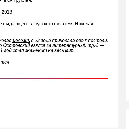
 тысяч рублей.
, 2018
ие выдающегося русского писателя Николая
желая
болезнь
в 23 года приковала его к постели,
. Но Островский взялся за литературный труд —
31 год стал знаменит на весь мир.
ется
кте