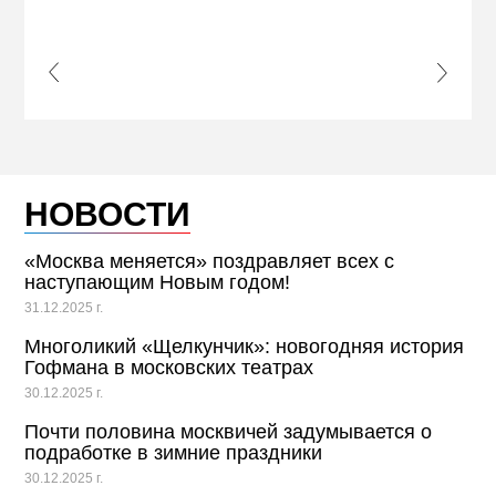
ПРИ
s Slide
Next S
НОВОСТИ
«Москва меняется» поздравляет всех с
наступающим Новым годом!
31.12.2025 г.
Многоликий «Щелкунчик»: новогодняя история
Гофмана в московских театрах
30.12.2025 г.
Почти половина москвичей задумывается о
подработке в зимние праздники
30.12.2025 г.