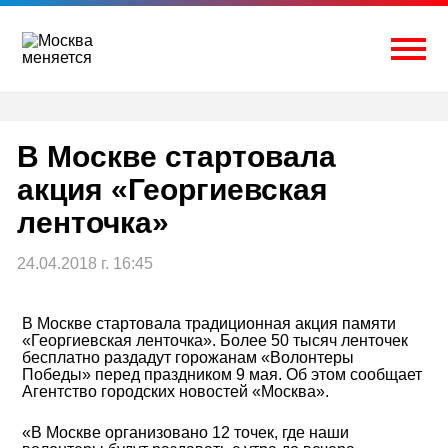
Перейти
к
содержимому
Togg
В Москве стартовала
акция «Георгиевская
ленточка»
24.04.2018 г. 16:45
В Москве стартовала традиционная акция памяти
«Георгиевская ленточка». Более 50 тысяч ленточек
бесплатно раздадут горожанам «Волонтеры
Победы» перед праздником 9 мая. Об этом сообщает
Агентство городских новостей «Москва».
«В Москве организовано 12 точек, где наши