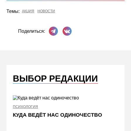
Темы:
АКЦИЯ
НОВОСТИ
Поделиться в Телеграме
Поделиться ВКонтакте
Поделиться:
ВЫБОР РЕДАКЦИИ
ПСИХОЛОГИЯ
НЕДВИ
КУДА ВЕДЁТ НАС ОДИНОЧЕСТВО
ЖЕЛ
КВА