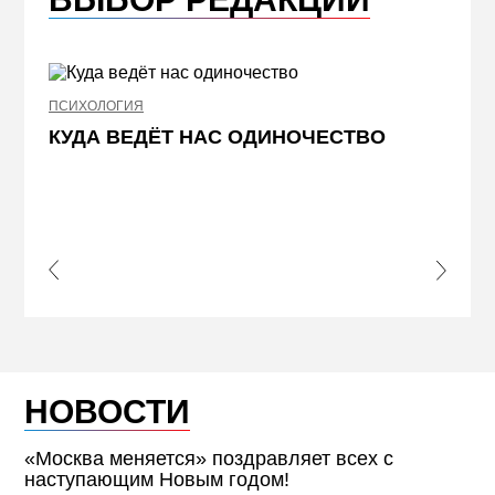
ПСИХОЛОГИЯ
НЕДВИ
КУДА ВЕДЁТ НАС ОДИНОЧЕСТВО
ЖЕЛ
КВА
ПРИ
s Slide
Next S
НОВОСТИ
«Москва меняется» поздравляет всех с
наступающим Новым годом!