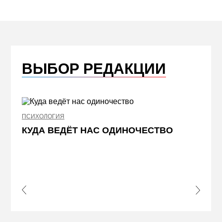
ВЫБОР РЕДАКЦИИ
ПСИХОЛОГИЯ
НЕДВИ
КУДА ВЕДЁТ НАС ОДИНОЧЕСТВО
ЖЕЛ
КВА
ПРИ
s Slide
Next S