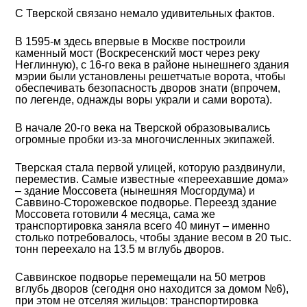
С Тверской связано немало удивительных фактов.
В 1595-м здесь впервые в Москве построили
каменный мост (Воскресенский мост через реку
Неглинную), с 16-го века в районе нынешнего здания
мэрии были установлены решетчатые ворота, чтобы
обеспечивать безопасность дворов знати (впрочем,
по легенде, однажды воры украли и сами ворота).
В начале 20-го века на Тверской образовывались
огромные пробки из-за многочисленных экипажей.
Тверская стала первой улицей, которую раздвинули,
переместив. Самые известные «переехавшие дома»
– здание Моссовета (нынешняя Мосгордума) и
Саввино-Сторожевское подворье. Переезд здание
Моссовета готовили 4 месяца, сама же
транспортировка заняла всего 40 минут – именно
столько потребовалось, чтобы здание весом в 20 тыс.
тонн переехало на 13.5 м вглубь дворов.
Саввинское подворье перемещали на 50 метров
вглубь дворов (сегодня оно находится за домом №6),
при этом не отселяя жильцов: транспортировка