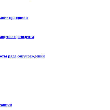
имние праздники
ращение президента
боты ряда соцучреждений
танций