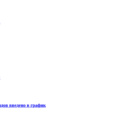
а
й
дов введено в график