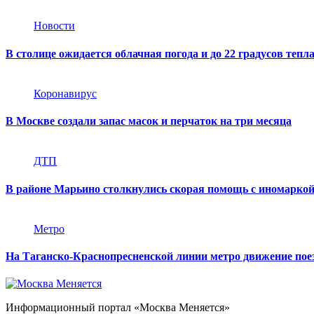
Новости
В столице ожидается облачная погода и до 22 градусов тепл
Коронавирус
В Москве создали запас масок и перчаток на три месяца
ДТП
В районе Марьино столкнулись скорая помощь с иномарко
Метро
На Таганско-Краснопресненской линии метро движение поез
Информационный портал «Москва Меняется»