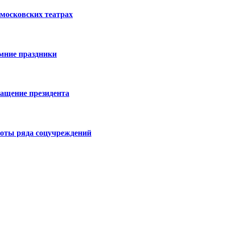
московских театрах
имние праздники
ращение президента
боты ряда соцучреждений