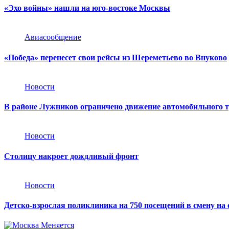
«Эхо войны» нашли на юго-востоке Москвы
Авиасообщение
«Победа» перенесет свои рейсы из Шереметьево во Внуково
Новости
В районе Лужников ограничено движение автомобильного 
Новости
Столицу накроет дождливый фронт
Новости
Детско-взрослая поликлиника на 750 посещений в смену на