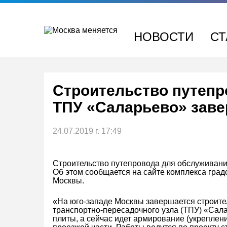
Перейти
к
содержимому
НОВОСТИ
СТ
Строительство путепр
ТПУ «Саларьево» заве
24.07.2019 г. 17:49
Строительство путепровода для обслуживани
Об этом сообщается на сайте комплекса град
Москвы.
«На юго-западе Москвы завершается строите
транспортно-пересадочного узла (ТПУ) «Сал
плиты, а сейчас идет армирование (укреплен