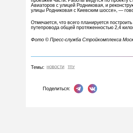
проезжей части. Работы ведутся по проекту 
Авиаторов с улицей Родниковая, и реконстру
улицы Родниковая с Киевским шоссе», — гов
Отмечается, что всего планируется построить 
путепровода общей протяженностью 2,4 кило
Фото © Пресс-служба Стройкомплекса Мос
Темы:
НОВОСТИ
ТПУ
Поделиться в Телеграме
Поделиться ВКонта
Поделиться: