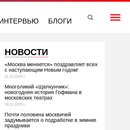
Вконтакте
Телеграм
Toggle
ИНТЕРВЬЮ
БЛОГИ
НОВОСТИ
«Москва меняется» поздравляет всех
с наступающим Новым годом!
31.12.2025 г.
Многоликий «Щелкунчик»:
новогодняя история Гофмана в
московских театрах
30.12.2025 г.
Почти половина москвичей
задумывается о подработке в зимние
праздники