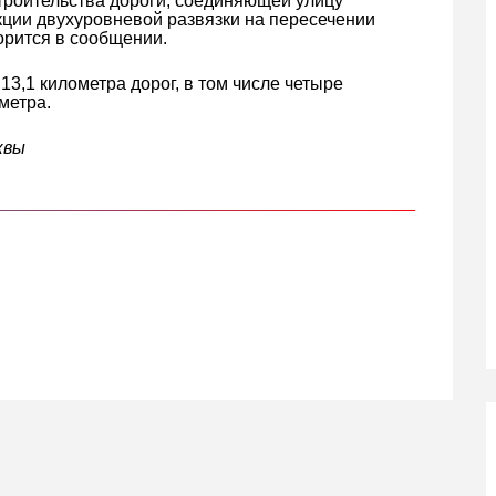
строительства дороги, соединяющей улицу
кции двухуровневой развязки на пересечении
орится в сообщении.
13,1 километра дорог, в том числе четыре
метра.
квы
кте