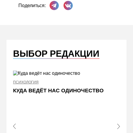
Поделиться в Телеграме
Поделиться ВКонтакте
Поделиться:
ВЫБОР РЕДАКЦИИ
ПСИХОЛОГИЯ
НЕДВИ
КУДА ВЕДЁТ НАС ОДИНОЧЕСТВО
ЖЕЛ
КВА
ПРИ
s Slide
Next S