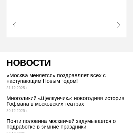
ПРИ
s Slide
Next S
НОВОСТИ
«Москва меняется» поздравляет всех с
наступающим Новым годом!
31.12.2025 г.
Многоликий «Щелкунчик»: новогодняя история
Гофмана в московских театрах
30.12.2025 г.
Почти половина москвичей задумывается о
подработке в зимние праздники