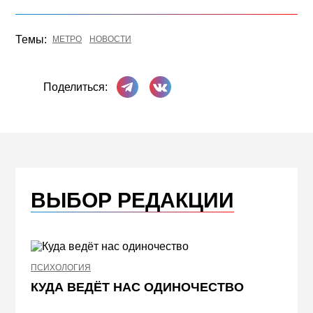
Темы:
МЕТРО
НОВОСТИ
Поделиться в Телеграме
Поделиться ВКонтакте
Поделиться:
ВЫБОР РЕДАКЦИИ
ПСИХОЛОГИЯ
НЕДВИ
КУДА ВЕДЁТ НАС ОДИНОЧЕСТВО
ЖЕЛ
КВА