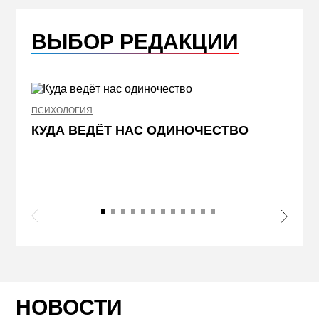
ВЫБОР РЕДАКЦИИ
ПСИХОЛОГИЯ
НЕДВИ
КУДА ВЕДЁТ НАС ОДИНОЧЕСТВО
ЖЕЛ
КВА
ПРИ
s Slide
Next S
НОВОСТИ